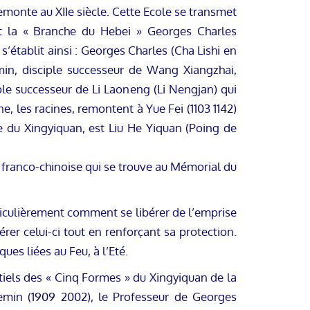
remonte au XIIe siècle. Cette Ecole se transmet
t la « Branche du Hebei » Georges Charles
s’établit ainsi : Georges Charles (Cha Lishi en
in, disciple successeur de Wang Xiangzhai,
ple successeur de Li Laoneng (Li Nengjan) qui
ne, les racines, remontent à Yue Fei (1103 1142)
ne du Xingyiquan, est Liu He Yiquan (Poing de
e franco-chinoise qui se trouve au Mémorial du
ticulièrement comment se libérer de l’emprise
érer celui-ci tout en renforçant sa protection.
ues liées au Feu, à l’Eté.
tiels des « Cinq Formes » du Xingyiquan de la
min (1909 2002), le Professeur de Georges