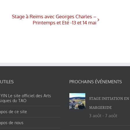
Stage à Reims avec Georges Charles –
Printemps et Eté -13 et 14 mai
 UTILES
PROCHAINS ÉVÉNEMENTS
IN Le site officiel des Arts
STAGE INITIATION EN
siques du TAO
MARGERIDE
opos de ce site
3 août
-
7 août
opos de nous