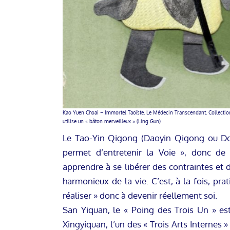
Kao Yuen Choai – Immortel Taoïste. Le Médecin Transcendant. Collection
utilise un « bâton merveilleux » (Ling Gun)
Le Tao-Yin Qigong (Daoyin Qigong ou Do I
permet d’entretenir la Voie », donc de f
apprendre à se libérer des contraintes et
harmonieux de la vie. C’est, à la fois, prat
réaliser » donc à devenir réellement soi.
San Yiquan, le « Poing des Trois Un » est
Xingyiquan, l’un des « Trois Arts Internes »