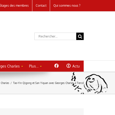
Stages des membres
Contact
Qui sommes nous ?
Rechercher:
ges Charles
Plus…
Actu
 Charles
/
Tao-Yin Qigong et San Yiquan avec Georges Charles à Tiercé