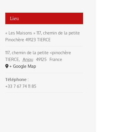
Lieu
« Les Maisons » 117, chemin de la petite
Pinochère 49123 TIERCE
117, chemin de la petite <pinochère
TIERCE
,
Anjou
49125
France
+ Google Map
Téléphone :
+33 7 67 74 11 85