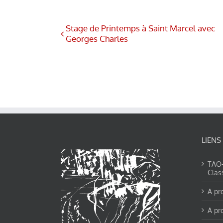
Stage de Printemps à Saint Marcel avec
Georges Charles
LIENS
TAO-Y
Clas
A pr
A pr