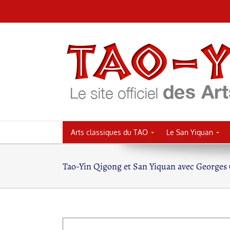
Passer
au
contenu
Arts classiques du TAO
Le San Yiquan
Tao-Yin Qigong et San Yiquan avec Georges 