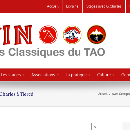
Accueil
Librairie
Stages avec G.Charles
Les stages
Associations
La pratique
Culture
Geor
Charles à Tiercé
Accueil
/
Avec Georges
×