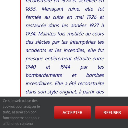
reconstruite en 1524 et achevée en
1655. Menaçant ruine, elle fut
fermée au culte en mai 1926 et
restaurée dans les années 1927 à
1934. Maintes fois mutilée au cours
des siècles par les intempéries les
accidents et les incendies, elle fut
presque entièrement détruite entre
1940 et 1944 par les
bombardements et bombes
incendiaires. Elle a été reconstruite
dans son style original, à partir des
seuls murs, et élévations,
Ce site web utilise des
cookies pour analyser le
subsistants et l’inauguration eut lieu
ACCEPTER
REFUSER
trafic, assurer son bon
le 20 juin 1954 »
.
fonctionnement et pour
afficher du contenu.