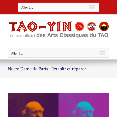
Passer
Aller à...
au
contenu
Aller à...
Notre Dame de Paris : Rétablir et réparer
Voir
l'image
agrandie