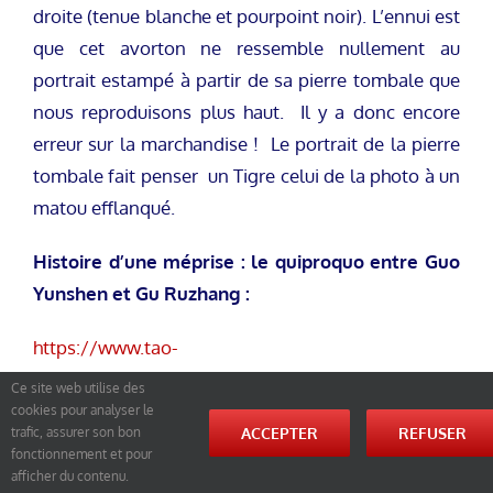
droite (tenue blanche et pourpoint noir). L’ennui est
que cet avorton ne ressemble nullement au
portrait estampé à partir de sa pierre tombale que
nous reproduisons plus haut. Il y a donc encore
erreur sur la marchandise ! Le portrait de la pierre
tombale fait penser un Tigre celui de la photo à un
matou efflanqué.
Histoire d’une méprise : le quiproquo entre Guo
Yunshen et Gu Ruzhang :
https://www.tao-
yin.fr/pagenonconsultable2021/nei-
Ce site web utilise des
jia/Gu_Ruzhang.html
cookies pour analyser le
ACCEPTER
REFUSER
trafic, assurer son bon
fonctionnement et pour
Une psychologie Viking par
afficher du contenu.