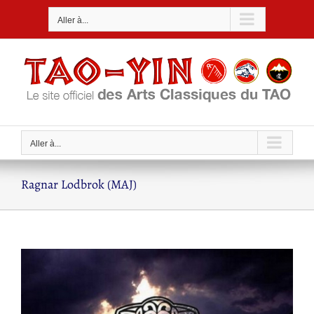
Passer
Aller à...
au
contenu
Aller à...
Ragnar Lodbrok (MAJ)
Voir
l'image
agrandie