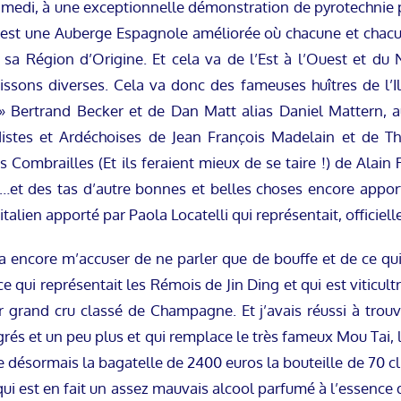
medi, à une exceptionnelle démonstration de pyrotechnie p
ui est une Auberge Espagnole améliorée où chacune et ch
de sa Région d’Origine. Et cela va de l’Est à l’Ouest et du
boissons diverses. Cela va donc des fameuses huîtres de l’
 Bertrand Becker et de Dan Matt alias Daniel Mattern, 
distes et Ardéchoises de Jean François Madelain et de Thi
 Combrailles (Et ils feraient mieux de se taire !) de Alain
d…et des tas d’autre bonnes et belles choses encore apport
talien apporté par Paola Locatelli qui représentait, officiell
 encore m’accuser de ne parler que de bouffe et de ce qui 
qui représentait les Rémois de Jin Ding et qui est viticul
grand cru classé de Champagne. Et j’avais réussi à trouv
egrés et un peu plus et qui remplace le très fameux Mou Tai,
te désormais la bagatelle de 2400 euros la bouteille de 70 cl
 qui est en fait un assez mauvais alcool parfumé à l’essence