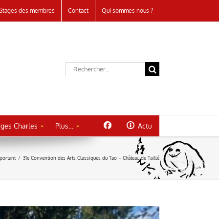
Stages des membres
Contact
Qui sommes nous ?
Rechercher:
ges Charles
Plus…
Actu
portant
/
31e Convention des Arts Classiques du Tao – Château de Taillé