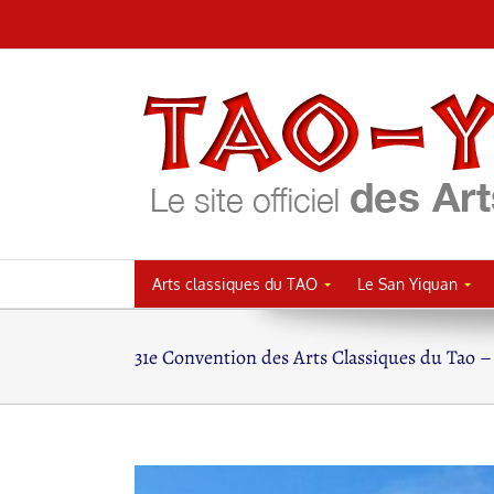
Passer
au
contenu
Arts classiques du TAO
Le San Yiquan
31e Convention des Arts Classiques du Tao –
Voir