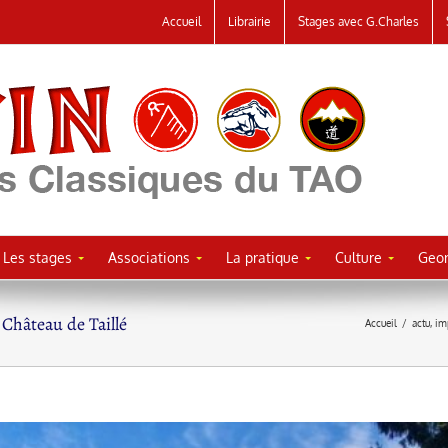
Accueil
Librairie
Stages avec G.Charles
Les stages
Associations
La pratique
Culture
Geor
 Château de Taillé
Accueil
/
actu
,
im