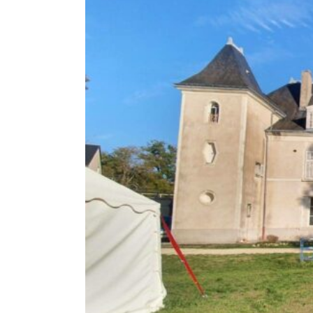
l'image
agrandie