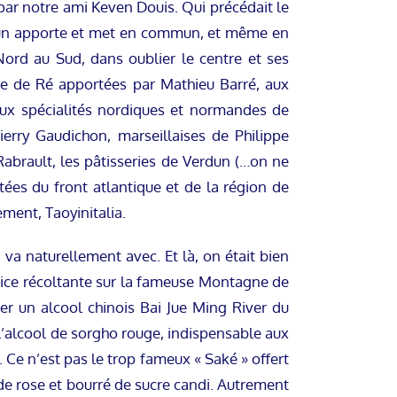
ar notre ami Keven Douis. Qui précédait le
acun apporte et met en commun, et même en
 Nord au Sud, dans oublier le centre et ses
Ile de Ré apportées par Mathieu Barré, aux
aux spécialités nordiques et normandes de
erry Gaudichon, marseillaises de Philippe
 Rabrault, les pâtisseries de Verdun (…on ne
ées du front atlantique et de la région de
ement, Taoyinitalia.
va naturellement avec. Et là, on était bien
trice récoltante sur la fameuse Montagne de
er un alcool chinois Bai Jue Ming River du
 l’alcool de sorgho rouge, indispensable aux
. Ce n’est pas le trop fameux « Saké » offert
 de rose et bourré de sucre candi. Autrement