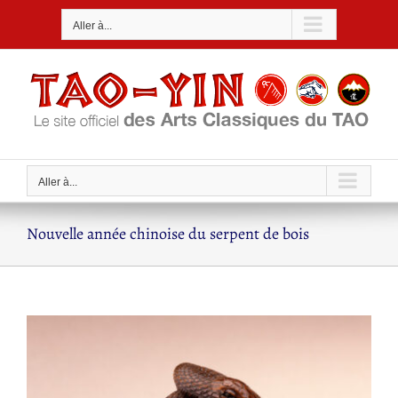
Passer
Aller à...
au
contenu
Aller à...
Nouvelle année chinoise du serpent de bois
Voir
l'image
agrandie