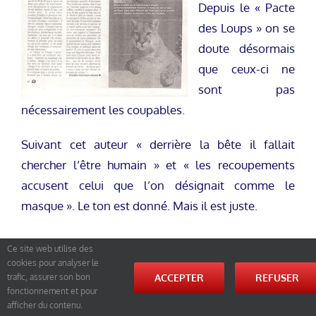
Depuis le « Pacte
des Loups » on se
doute désormais
que ceux-ci ne
sont pas
nécessairement les coupables.
Suivant cet auteur « derrière la bête il fallait
chercher l’être humain » et « les recoupements
accusent celui que l’on désignait comme le
masque ». Le ton est donné. Mais il est juste.
Ce site web utilise des
cookies pour analyser le
ACCEPTER
REFUSER
trafic, assurer son bon
fonctionnement et pour
afficher du contenu.