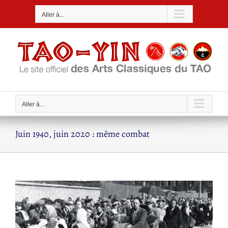
Passer
Aller à...
au
contenu
Aller à...
Juin 1940, juin 2020 : même combat
Voir
l'image
agrandie