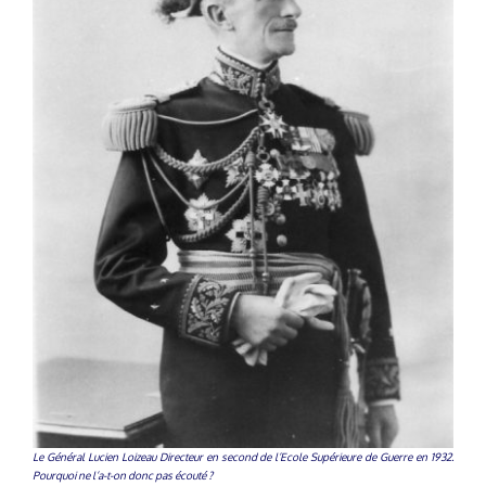
Le Général Lucien Loizeau Directeur en second de l’Ecole Supérieure de Guerre en 1932.
Pourquoi ne l’a-t-on donc pas écouté ?