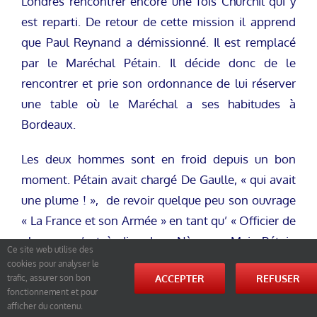
Londres rencontrer encore une fois Churchil qui y
est reparti. De retour de cette mission il apprend
que Paul Reynand a démissionné. Il est remplacé
par le Maréchal Pétain. Il décide donc de le
rencontrer et prie son ordonnance de lui réserver
une table où le Maréchal a ses habitudes à
Bordeaux.
Les deux hommes sont en froid depuis un bon
moment. Pétain avait chargé De Gaulle, « qui avait
une plume ! », de revoir quelque peu son ouvrage
« La France et son Armée » en tant qu’ « Officier de
plume », c’est à dire de « Nègre », Mais Pétain
Ce site web utilise des
découvre en 1938, par hasard, cet ouvrage publié
cookies pour analyser le
ACCEPTER
REFUSER
trafic, assurer son bon
sous le nom de De Gaulle. Et où il n’est même pas
fonctionnement et pour
cité.
afficher du contenu.