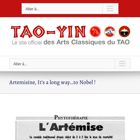
Passer
Aller à...
au
contenu
Aller à...
Artemisine, It’s a long way…to Nobel !
Voir
l'image
agrandie