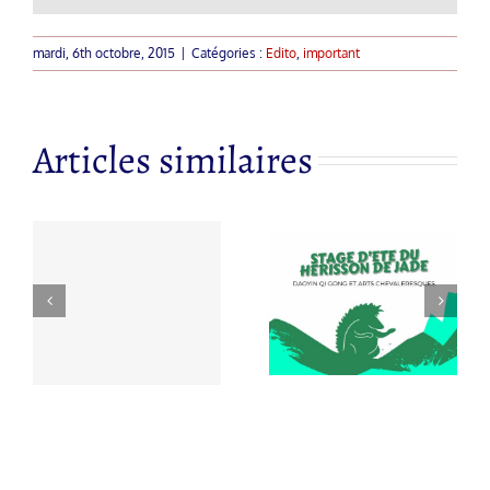
mardi, 6th octobre, 2015
|
Catégories :
Edito
,
important
Articles similaires
 à
Nouvelle
s
STAGE
année du
à
D’ETE DU
cheval de feu
HERISSON
par Georges
d
DE JADE
Charles