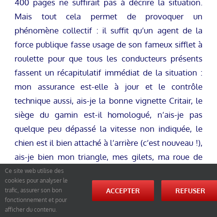
400 pages ne suffirait pas à décrire la situation.
Mais tout cela permet de provoquer un
phénomène collectif : il suffit qu’un agent de la
force publique fasse usage de son fameux sifflet à
roulette pour que tous les conducteurs présents
fassent un récapitulatif immédiat de la situation :
mon assurance est-elle à jour et le contrôle
technique aussi, ais-je la bonne vignette Critair, le
siège du gamin est-il homologué, n’ais-je pas
quelque peu dépassé la vitesse non indiquée, le
chien est il bien attaché à l’arrière (c’est nouveau !),
ais-je bien mon triangle, mes gilets, ma roue de
secours ou le matériel de réparation…Et hop, petit
Ce site web utilise des
cookies pour analyser le
coup d’adrénaline et de stress parfaitement inutile
ACCEPTER
REFUSER
trafic, assurer son bon
car surtout si tout est OK vous avez eu un doute.
fonctionnement et pour
afficher du contenu.
On ne sait même plus si l’alcootest est encore