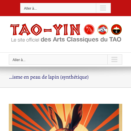
Passer
Aller à...
au
contenu
Aller à...
…isme en peau de lapin (synthétique)
Voir
l'image
agrandie