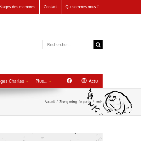
Stages des membres
Contact
Qui sommes nous ?
Rechercher:
ges Charles
Plus…
Actu
Accueil
/
Zheng ming : 1e partie
/
zm14