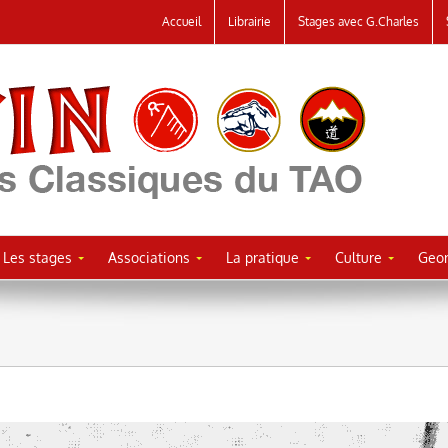
Accueil
Librairie
Stages avec G.Charles
Les stages
Associations
La pratique
Culture
Geor