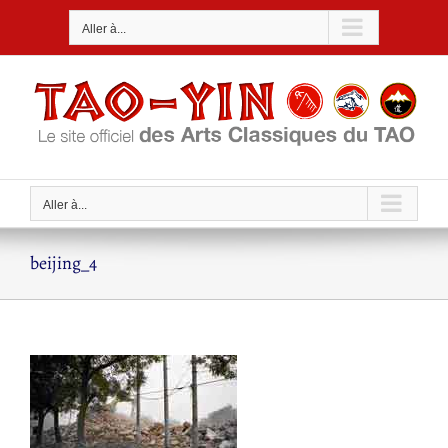
Passer
Aller à...
au
contenu
Aller à...
beijing_4