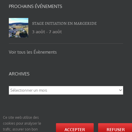
PROCHAINS ÉVÉNEMENTS
STAGE INITIATION EN MARGERIDE
3 août
-
7 août
Voir tous les Évènements
ARCHIVES
Archives
Ce site web utilise des
cookies pour analyser le
© tao-yin.co © TAO-YIN.fr Georges Charles, Hormis les pages https://tao-yin.fr/georges-charles/
ACCEPTER
REFUSER
trafic, assurer son bon
et https://tao-yin.fr/san-yiquan-le-poing-des-trois-harmonies/ sous licence Creative Commons