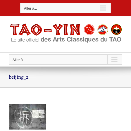
Passer
Aller à...
au
contenu
Aller à...
beijing_2