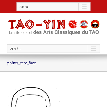
Passer
Aller à...
au
contenu
Aller à...
points_tete_face