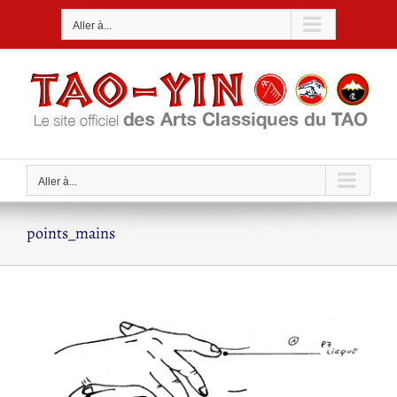
Passer
Aller à...
au
contenu
Aller à...
points_mains