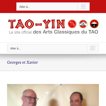
Passer
Aller à...
au
contenu
Aller à...
Georges et Xavier