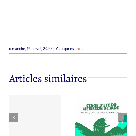
dimanche, 19th avril, 2020
|
Catégories :
actu
Articles similaires
 à
Nouvelle
s
STAGE
année du
à
D’ETE DU
cheval de feu
HERISSON
par Georges