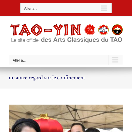
Passer
Aller à...
au
contenu
Aller à...
un autre regard sur le confinement
Voir
l'image
agrandie