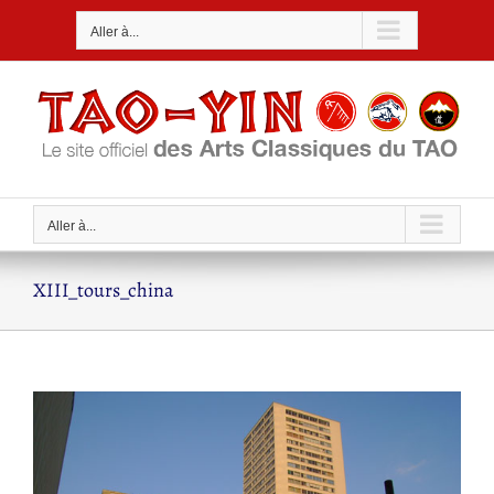
Passer
Aller à...
au
contenu
Aller à...
XIII_tours_china