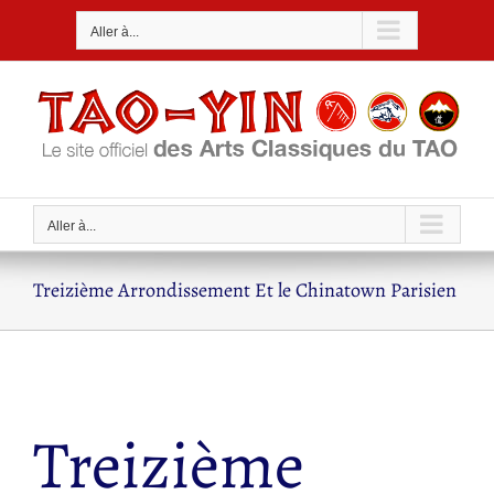
Passer
Aller à...
au
contenu
Aller à...
Treizième Arrondissement Et le Chinatown Parisien
Treizième