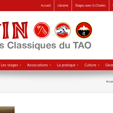
Accueil
Librairie
Stages avec G.Charles
Les stages
Associations
La pratique
Culture
Geor
Accue