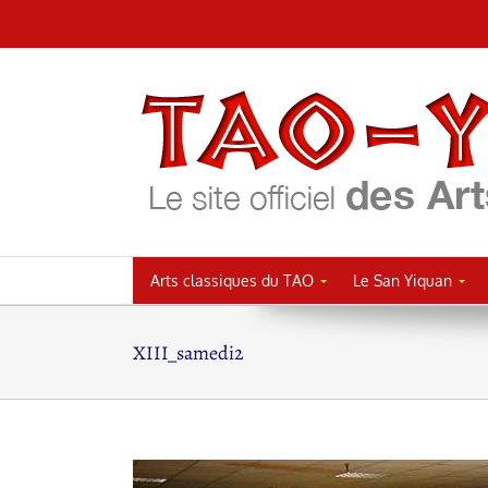
Passer
au
contenu
Arts classiques du TAO
Le San Yiquan
XIII_samedi2