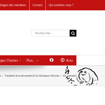
Stages des membres
Contact
Qui sommes nous ?
Rechercher:
ges Charles
Plus…
Actu
il
/
Treizième Arrondissement Et le Chinatown Parisien
/
XIII_samedi2