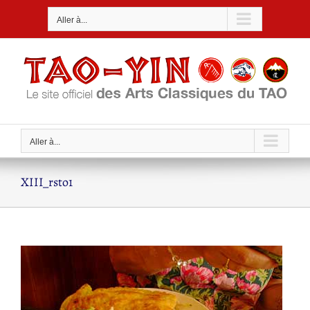
Passer
Aller à...
au
contenu
Aller à...
XIII_rsto1