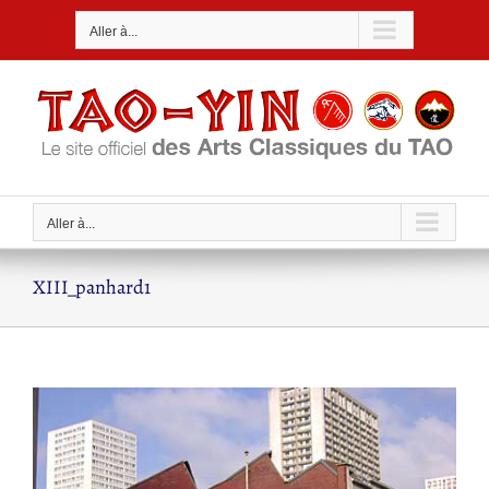
Passer
Aller à...
au
contenu
Aller à...
XIII_panhard1