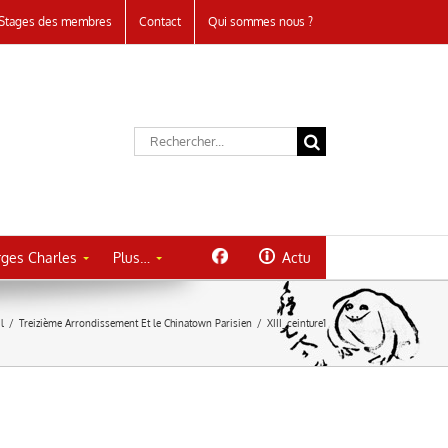
Stages des membres
Contact
Qui sommes nous ?
Rechercher:
ges Charles
Plus…
Actu
l
/
Treizième Arrondissement Et le Chinatown Parisien
/
XIII_ceinture1