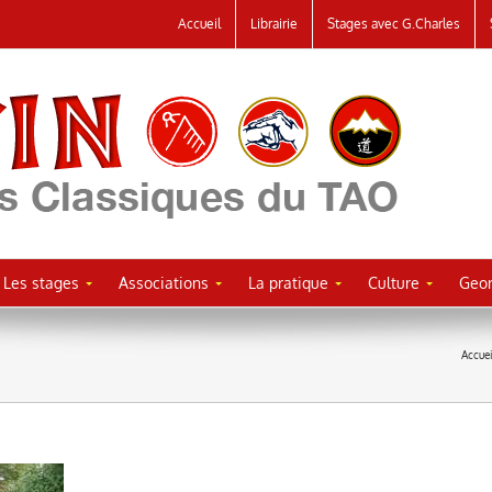
Accueil
Librairie
Stages avec G.Charles
Les stages
Associations
La pratique
Culture
Geor
Accuei