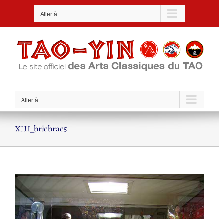
Passer
Aller à...
au
contenu
Aller à...
XIII_bricbrac5