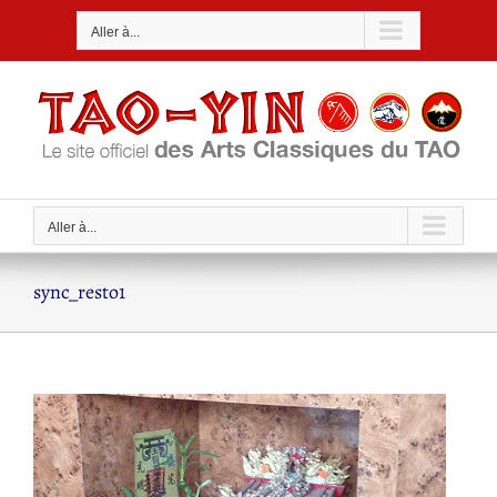
Passer
Aller à...
au
contenu
Aller à...
sync_resto1