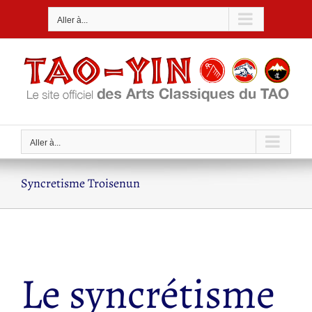
Passer
Aller à...
au
contenu
Aller à...
Syncretisme Troisenun
Le syncrétisme