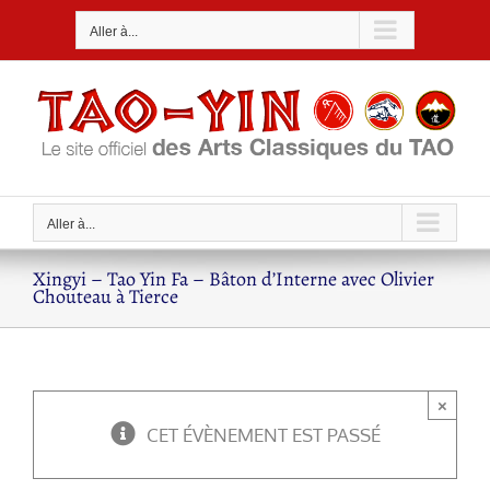
Passer
Aller à...
au
contenu
Aller à...
Xingyi – Tao Yin Fa – Bâton d’Interne avec Olivier
Chouteau à Tierce
×
CET ÉVÈNEMENT EST PASSÉ