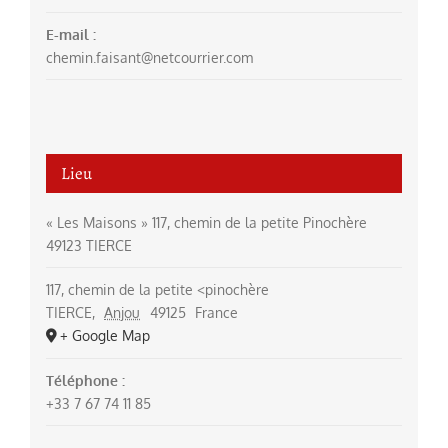
E-mail :
chemin.faisant@netcourrier.com
Lieu
« Les Maisons » 117, chemin de la petite Pinochère
49123 TIERCE
117, chemin de la petite <pinochère
TIERCE
,
Anjou
49125
France
+ Google Map
Téléphone :
+33 7 67 74 11 85