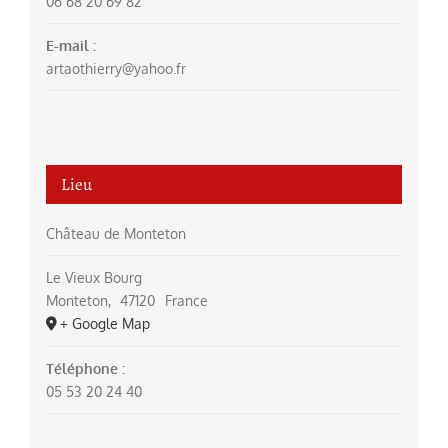
06 68 20 69 82
E-mail :
artaothierry@yahoo.fr
Lieu
Château de Monteton
Le Vieux Bourg
Monteton
,
47120
France
+ Google Map
Téléphone :
05 53 20 24 40