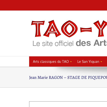
Passer
au
contenu
Arts classiques du TAO
Le San Yiquan
Jean Marie RAGON – STAGE DE PIQUEPO