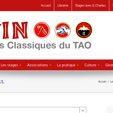
Accueil
Librairie
Stages avec G.Charles
Les stages
Associations
La pratique
Culture
Geor
UL
Accueil
/
Le
×