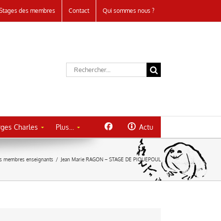
Stages des membres
Contact
Qui sommes nous ?
Rechercher:
ges Charles
Plus…
Actu
s membres enseignants
/
Jean Marie RAGON – STAGE DE PIQUEPOUL