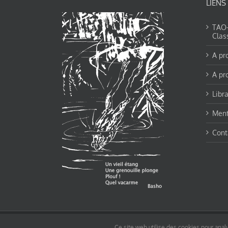
LIENS
TAO-Y
Clas
A pr
A pr
Libra
Ment
Cont
© tao-yin.co © TAO-YIN.fr Georges Charles, Hormis les pages https://tao-yin.fr/ge
Ce site web utilise des cookies pour analy