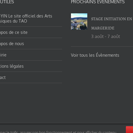
 UTILES
PROCHAINS ÉVÉNEMENTS
IN Le site officiel des Arts
STAGE INITIATION EN
siques du TAO
MARGERIDE
opos de ce site
3 août
-
7 août
opos de nous
irie
Voir tous les Évènements
ions légales
act
orges-charles/ et https://tao-yin.fr/san-yiquan-le-poing-des-trois-harmonies/ sous licence Creative Commons Pater
ser le trafic, assurer son bon fonctionnement et pour afficher du contenu.