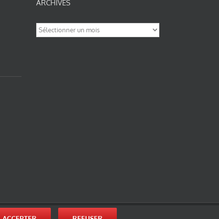
ARCHIVES
Archives
nité-Partage des Conditions Initiales à l’Identique 3.0 Unported (photos de ces
ACCEPTER
REFUSER