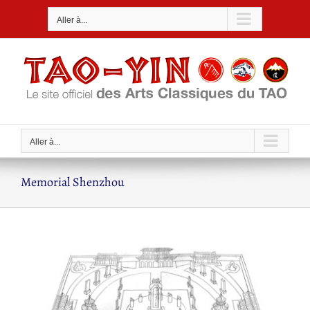
Passer
Aller à...
au
contenu
Aller à...
Memorial Shenzhou