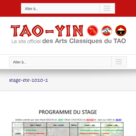
Passer
Aller à...
au
contenu
Aller à...
stage-ete-2020-2