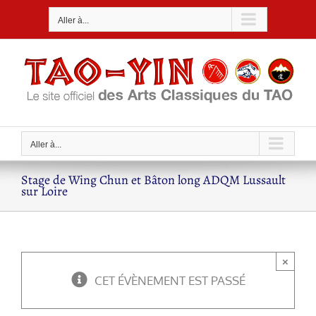
Passer
Aller à...
au
contenu
Aller à...
Stage de Wing Chun et Bâton long ADQM Lussault
sur Loire
×
CET ÉVÈNEMENT EST PASSÉ