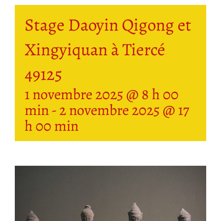
Stage Daoyin Qigong et
Xingyiquan à Tiercé
49125
1 novembre 2025 @ 8 h 00
min
-
2 novembre 2025 @ 17
h 00 min