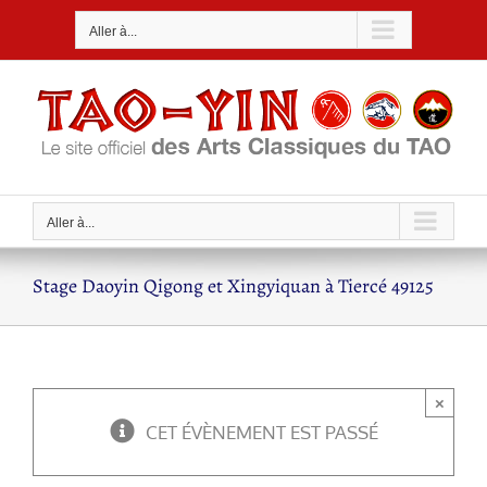
Passer
Aller à...
au
contenu
Aller à...
Stage Daoyin Qigong et Xingyiquan à Tiercé 49125
×
CET ÉVÈNEMENT EST PASSÉ