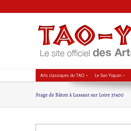
Passer
au
contenu
Arts classiques du TAO
Le San Yiquan
Stage de Bâton à Lussaut sur Loire 37400