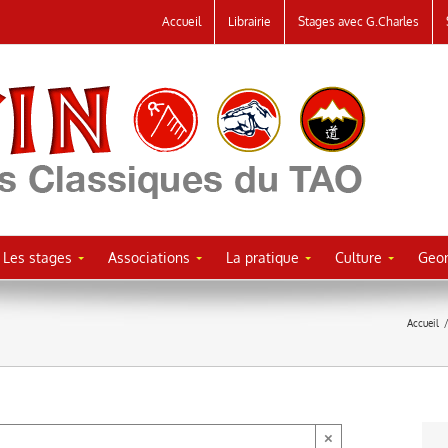
Accueil
Librairie
Stages avec G.Charles
Les stages
Associations
La pratique
Culture
Geor
Accueil
×