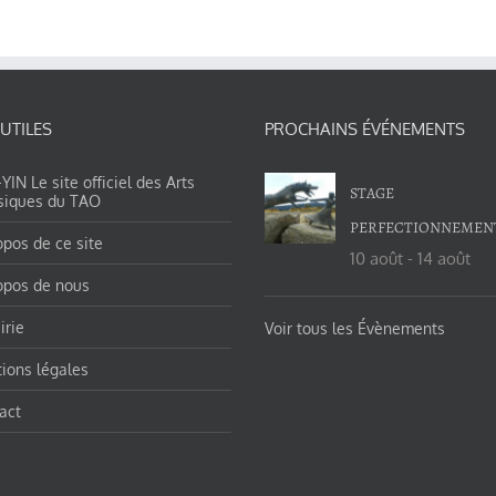
 UTILES
PROCHAINS ÉVÉNEMENTS
IN Le site officiel des Arts
STAGE
siques du TAO
PERFECTIONNEMEN
opos de ce site
10 août
-
14 août
opos de nous
irie
Voir tous les Évènements
ions légales
act