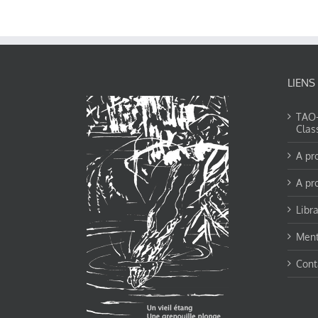
LIENS
TAO-Y
Clas
A pr
A pr
Libra
Ment
Cont