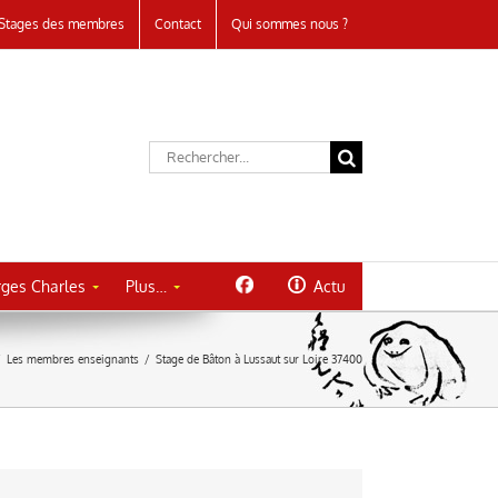
Stages des membres
Contact
Qui sommes nous ?
Rechercher:
ges Charles
Plus…
Actu
/
Les membres enseignants
/
Stage de Bâton à Lussaut sur Loire 37400