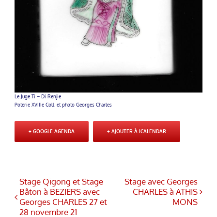
Le Juge Ti – Di Renjie
Poterie XVIIIe Coll. et photo Georges Charles
+ GOOGLE AGENDA
+ AJOUTER À ICALENDAR
Stage Qigong et Stage
Stage avec Georges
Bâton à BEZIERS avec
CHARLES à ATHIS
Georges CHARLES 27 et
MONS
28 novembre 21