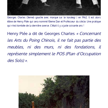
Georges Charles (3emeà gauche avec marque sur le karategi ) en 1962. Il est alors
élève de Henry Plée qui sera nommé 10eme Dan et Professeur du siècle. Une pratique
qui n’est tombée de la dernière averse. C’était il y a juste soixante ans !
Henry Plée a dit de Georges Charles
« Concernant
les Arts du Poing Chinois, il ne fait pas partie des
meubles, ni des murs, ni des fondations, il
représente simplement le POS (Plan d’Occupation
des Sols) »
.