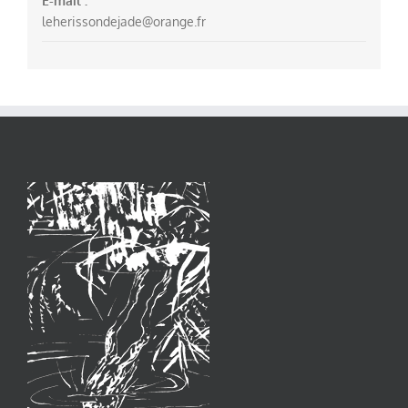
E-mail :
leherissondejade@orange.fr