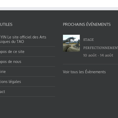
 UTILES
PROCHAINS ÉVÉNEMENTS
IN Le site officiel des Arts
STAGE
siques du TAO
PERFECTIONNEMEN
opos de ce site
10 août
-
14 août
opos de nous
irie
Voir tous les Évènements
ions légales
act