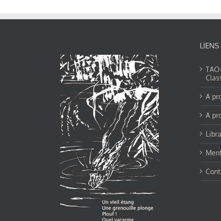
LIENS
TAO-Y
Clas
A pr
A pr
Libra
Ment
Cont