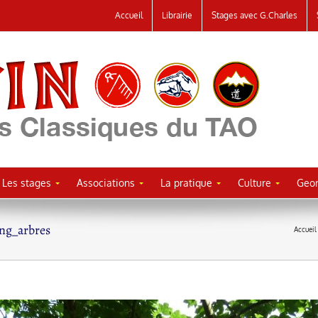
Accueil
Librairie
Stages avec G.Charles
Les stages
Associations
La pratique
Culture
Geor
ong_arbres
Accueil