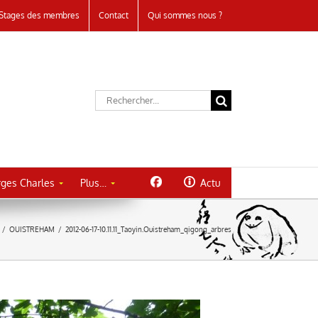
Stages des membres
Contact
Qui sommes nous ?
Rechercher:
ges Charles
Plus…
Actu
/
OUISTREHAM
/
2012-06-17-10.11.11_Taoyin.Ouistreham_qigong_arbres