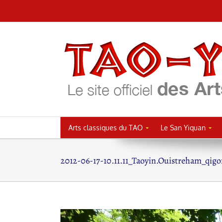
Passer
au
contenu
Arts classiques du TAO
Le San Yiquan
2012-06-17-10.11.11_Taoyin.Ouistreham_qig