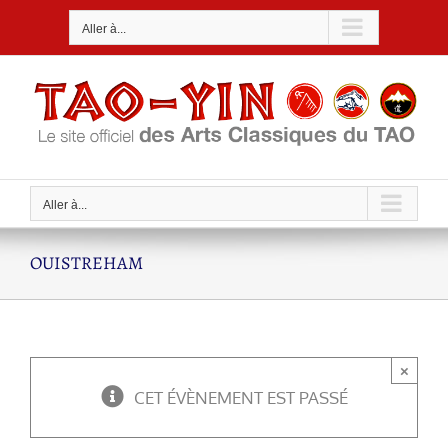
Passer
Aller à...
au
contenu
Aller à...
OUISTREHAM
×
CET ÉVÈNEMENT EST PASSÉ