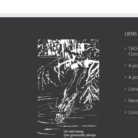
LIENS
TAO-Y
Clas
A pr
A pr
Libra
Ment
Cont