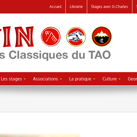
Accueil
Librairie
Stages avec G.Charles
Les stages
Associations
La pratique
Culture
Geor