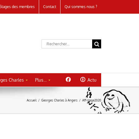
Stages des membres
Contact
Qui sommes nous ?
Rechercher:
ges Charles
Plus…
Actu
Accueil
/
Georges Charles à Angers
/
Aff-stage2020