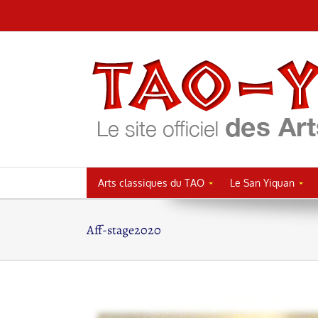
Passer
au
contenu
Arts classiques du TAO
Le San Yiquan
Aff-stage2020