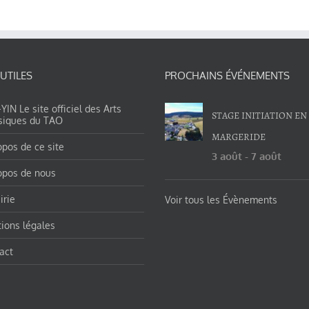
 UTILES
PROCHAINS ÉVÉNEMENTS
IN Le site officiel des Arts
STAGE INITIATION EN
siques du TAO
MARGERIDE
opos de ce site
3 août
-
7 août
opos de nous
irie
Voir tous les Évènements
ions légales
act