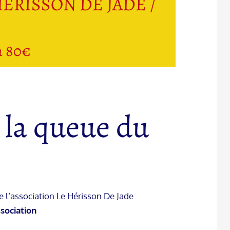
 HERISSON DE JADE /
à 80€
 la queue du
e l’association Le Hérisson De Jade
ssociation