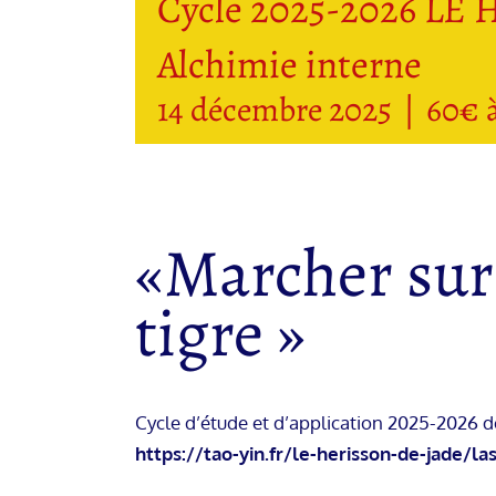
Cycle 2025-2026 LE
Alchimie interne
14 décembre 2025
|
60€ 
«Marcher sur
tigre »
Cycle d’étude et d’application 2025-2026 d
https://tao-yin.fr/le-herisson-de-jade/la