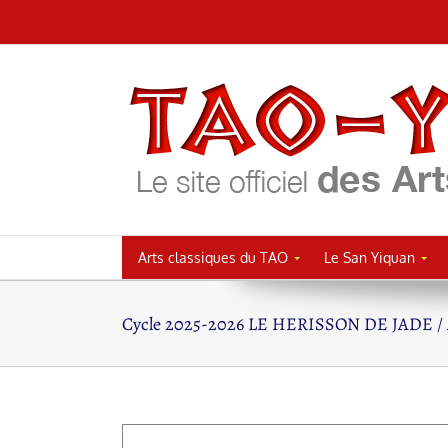
Passer
au
contenu
Arts classiques du TAO
Le San Yiquan
Cycle 2025-2026 LE HERISSON DE JADE / A