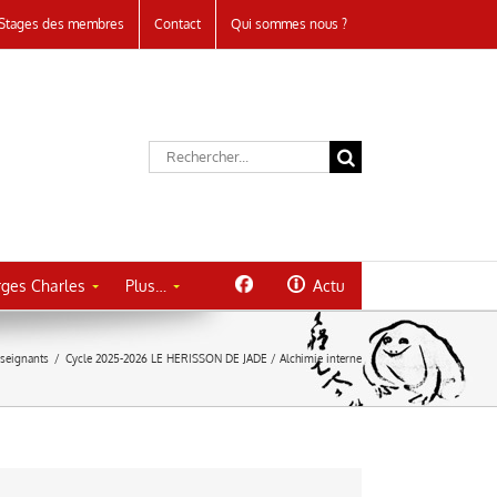
Stages des membres
Contact
Qui sommes nous ?
Rechercher:
ges Charles
Plus…
Actu
seignants
/
Cycle 2025-2026 LE HERISSON DE JADE / Alchimie interne