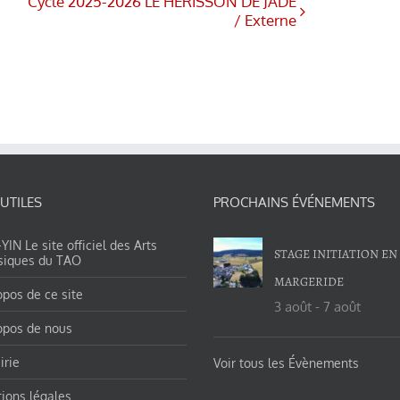
Cycle 2025-2026 LE HERISSON DE JADE
/ Externe
 UTILES
PROCHAINS ÉVÉNEMENTS
IN Le site officiel des Arts
STAGE INITIATION EN
siques du TAO
MARGERIDE
opos de ce site
3 août
-
7 août
opos de nous
irie
Voir tous les Évènements
ions légales