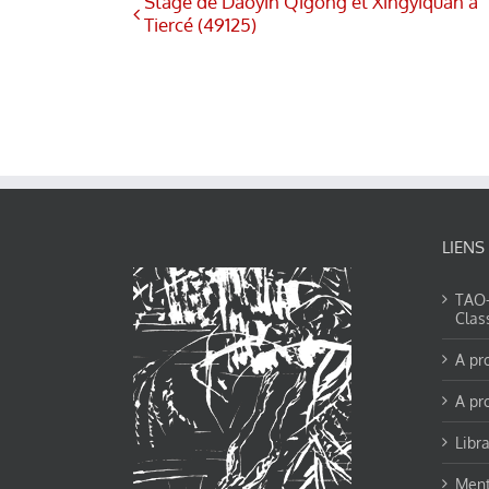
Stage de Daoyin Qigong et Xingyiquan à
Tiercé (49125)
LIENS
TAO-Y
Clas
A pr
A pr
Libra
Ment