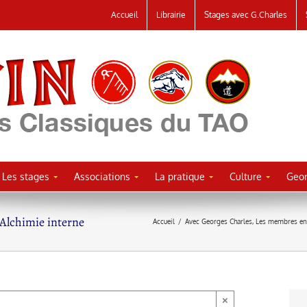
Accueil
Librairie
Stages avec G.Charles
Les stages
Associations
La pratique
Culture
Geor
lchimie interne
Accueil
/
Avec Georges Charles
,
Les membres en
×