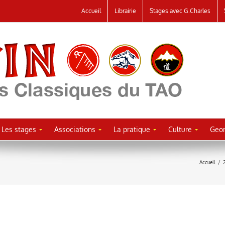
Accueil
Librairie
Stages avec G.Charles
Les stages
Associations
La pratique
Culture
Geor
Accueil
/