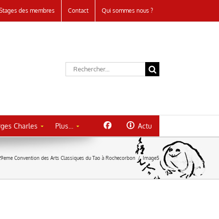
Stages des membres
Contact
Qui sommes nous ?
Rechercher:
ges Charles
Plus…
Actu
29eme Convention des Arts Classiques du Tao à Rochecorbon
/
Image5