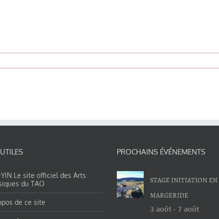
 UTILES
PROCHAINS ÉVÉNEMENTS
IN Le site officiel des Arts
STAGE INITIATION EN
siques du TAO
MARGERIDE
opos de ce site
3 août
-
7 août