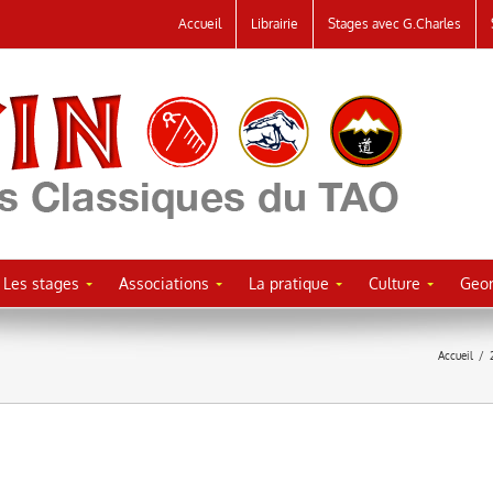
Accueil
Librairie
Stages avec G.Charles
Les stages
Associations
La pratique
Culture
Geor
Accueil
/