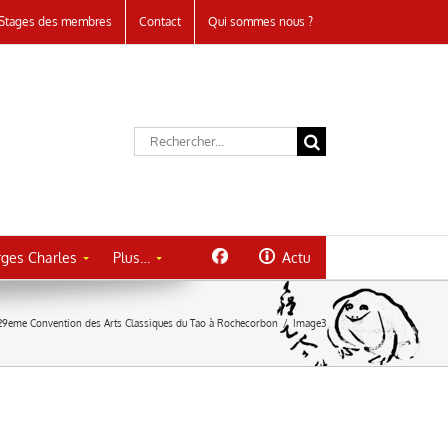
Stages des membres
Contact
Qui sommes nous ?
Rechercher:
ges Charles
Plus…
Actu
29eme Convention des Arts Classiques du Tao à Rochecorbon
/
Image3