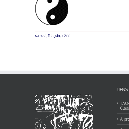
samedi, 11th juin, 2022
LIENS
TAO-Y
Clas
A pr