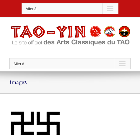
Passer
Aller à...
au
contenu
Aller à...
Image2