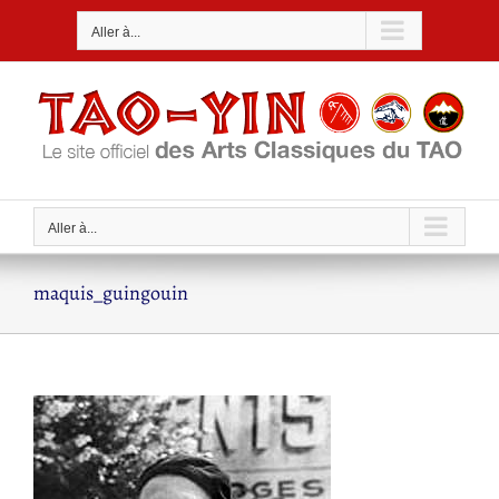
Passer
Aller à...
au
contenu
Aller à...
maquis_guingouin