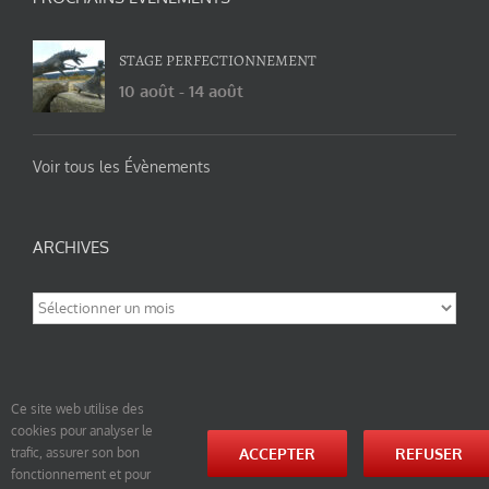
STAGE PERFECTIONNEMENT
10 août
-
14 août
Voir tous les Évènements
ARCHIVES
Archives
Ce site web utilise des
cookies pour analyser le
© tao-yin.co © TAO-YIN.fr Georges Charles, Hormis les pages https://tao-yin.fr/georges-charles/
ACCEPTER
REFUSER
trafic, assurer son bon
et https://tao-yin.fr/san-yiquan-le-poing-des-trois-harmonies/ sous licence Creative Commons
fonctionnement et pour
Paternité-Partage des Conditions Initiales à l’Identique 3.0 Unported (photos de ces pages non
comprise par cette licence).