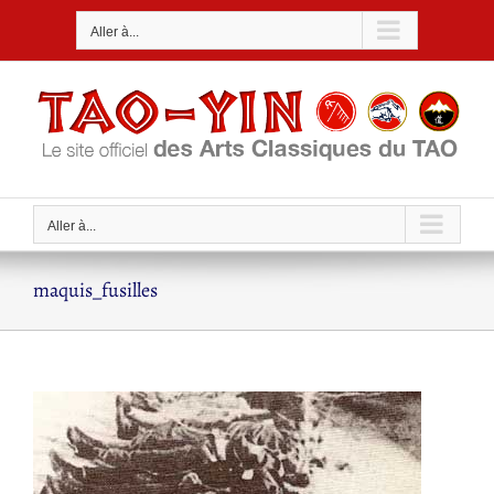
Passer
Aller à...
au
contenu
Aller à...
maquis_fusilles