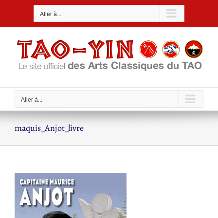
Passer
Aller à...
au
contenu
Aller à...
maquis_Anjot_livre