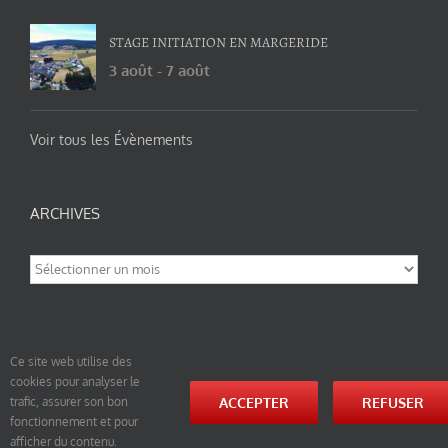
STAGE INITIATION EN MARGERIDE
3 août
-
7 août
Voir tous les Évènements
ARCHIVES
Archives
Ce site web utilise des
cookies pour analyser le
© tao-yin.co © TAO-YIN.fr Georges Charles, Hormis les pages https://tao-yin.fr/georges-charles/
ACCEPTER
REFUSER
trafic, assurer son bon
et https://tao-yin.fr/san-yiquan-le-poing-des-trois-harmonies/ sous licence Creative Commons
fonctionnement et pour
Paternité-Partage des Conditions Initiales à l’Identique 3.0 Unported (photos de ces pages non
comprise par cette licence).
afficher du contenu.