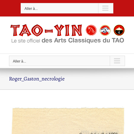
Passer
Aller à...
au
contenu
Aller à...
Roger_Gaston_necrologie