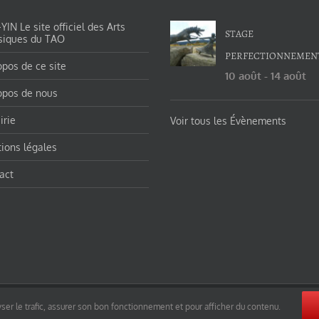
IN Le site officiel des Arts
STAGE
siques du TAO
PERFECTIONNEMEN
opos de ce site
10 août
-
14 août
opos de nous
irie
Voir tous les Évènements
ions légales
act
orges-charles/ et https://tao-yin.fr/san-yiquan-le-poing-des-trois-harmonies/ sous licence Creative Commons Pater
ser le trafic, assurer son bon fonctionnement et pour afficher du contenu.