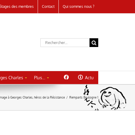
Stages des membres
Contact
Qui sommes nous ?
Rechercher:
ges Charles
Plus…
Actu
age à Georges Charles, héros de la Résistance
/
Remparts Boulogne 1