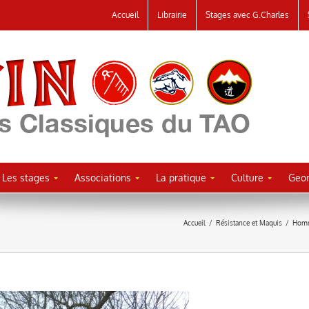
Accueil
Librairie
Stages avec G.Charles
Les stages
Associations
La pratique
Culture
Geor
Accueil
/
Résistance et Maquis
/
Homm