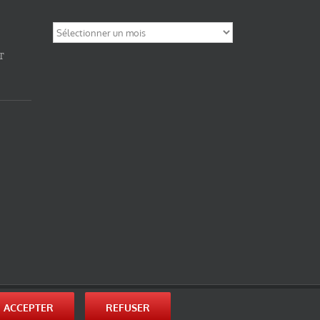
Archives
T
nité-Partage des Conditions Initiales à l’Identique 3.0 Unported (photos de ces
ACCEPTER
REFUSER