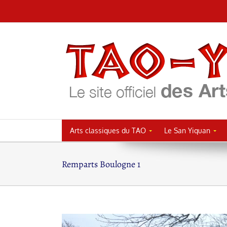
Passer
au
contenu
Arts classiques du TAO
Le San Yiquan
Remparts Boulogne 1