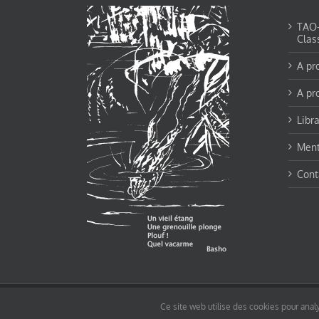
TAO-Y
Clas
A pr
A pr
Libra
Ment
Cont
© tao-yin.co © TAO-YIN.fr Georges Charles, Hormis les pages https://tao-yin.fr/ge
Ce site web utilise des cookies pour analy
pages non comprise par cette licence).