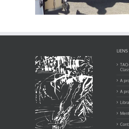
LIENS
TAO-Y
Clas
A pr
A pr
Libra
Ment
Cont