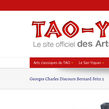
Passer
au
contenu
Arts classiques du TAO
Le San Yiquan
Georges Charles Discours Bernard Feitz 2