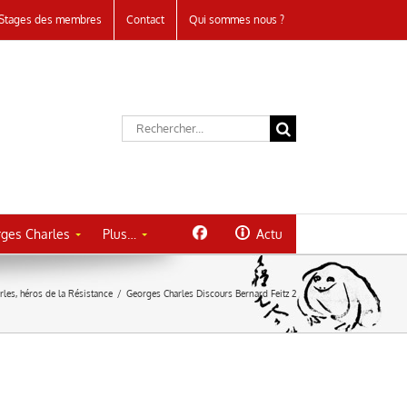
Stages des membres
Contact
Qui sommes nous ?
Rechercher:
ges Charles
Plus…
Actu
es, héros de la Résistance
/
Georges Charles Discours Bernard Feitz 2