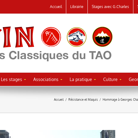
Accueil
Librairie
Stages avec G.Charles
Les stages
Associations
La pratique
Culture
Geor
Accueil
/
Résistance et Maquis
/
Hommage à Georges Charl