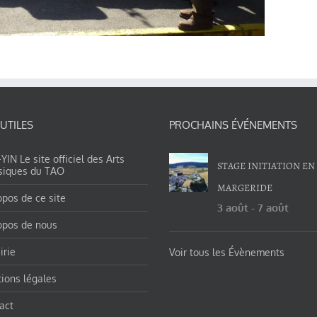
 UTILES
PROCHAINS ÉVÉNEMENTS
IN Le site officiel des Arts
STAGE INITIATION EN
siques du TAO
MARGERIDE
opos de ce site
3 août
-
7 août
opos de nous
irie
Voir tous les Évènements
ions légales
act