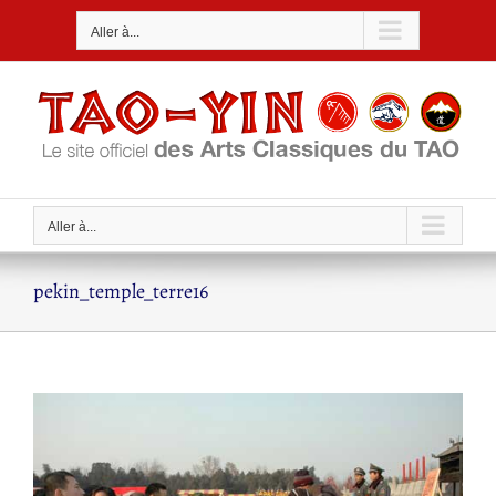
Passer
Aller à...
au
contenu
Aller à...
pekin_temple_terre16