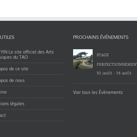
 UTILES
PROCHAINS ÉVÉNEMENTS
IN Le site officiel des Arts
STAGE
siques du TAO
PERFECTIONNEMEN
opos de ce site
10 août
-
14 août
opos de nous
irie
Voir tous les Évènements
ions légales
act