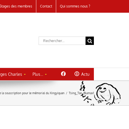
Stages des membres
Contact
Qui sommes nous ?
Rechercher:
ges Charles
Plus…
Actu
 la souscription pour le mémorial du Xingyiquan
/
Tsing_Tao_Blumax1