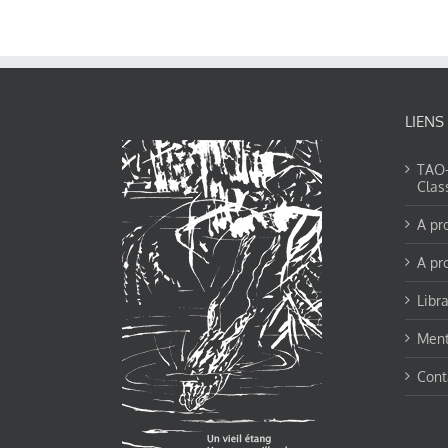
LIENS
TAO-Y
Clas
A pr
A pr
Libra
Ment
Cont