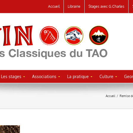
Accueil
Librairie
Stages avec G.Charles
Les stages
Associations
La pratique
Culture
Geor
Accueil
/
Remise de