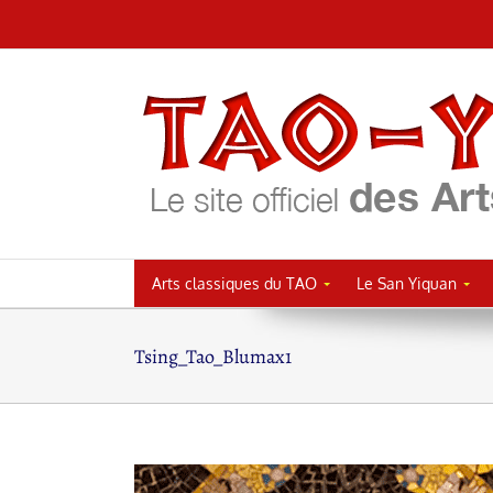
Passer
au
contenu
Arts classiques du TAO
Le San Yiquan
Tsing_Tao_Blumax1